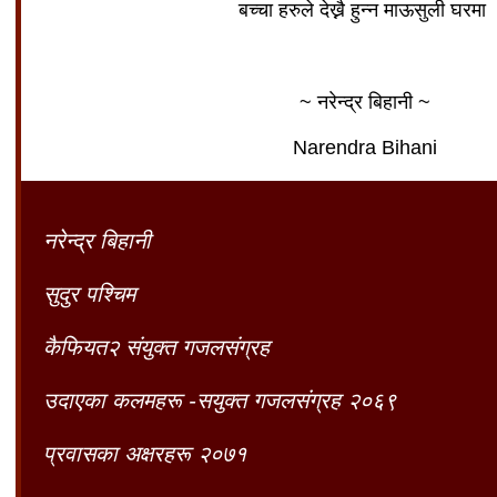
बच्चा हरुले देख्नै हुन्न माऊसुली घरमा
~ नरेन्द्र बिहानी ~
Narendra Bihani
नरेन्द्र बिहानी
सुदुर पश्चिम
कैफियत२ संयुक्त गजलसंग्रह
उदाएका कलमहरू -सयुक्त गजलसंग्रह २०६९
प्रवासका अक्षरहरू २०७१