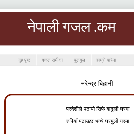
नेपाली गजल .कम
गृह पृष्ठ
गजल समीक्षा
बुलबुल
हाम्रो बारेमा
नरेन्द्र बिहानी
परदेशीले पठायो सिर्फ बाडुली घरमा
रुपियाँ पठाऊछ भन्थे घरमुली घरमा