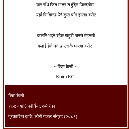
यार सँधै जित मात्र त हुँदैन जिन्दगीमा
यहाँ सिकिन्छ धेरै कुरा पनि हारमा बसेर
कसरि भइने रहेछ माहुरी जस्तै मेहनती
मलाई हेर्न मन छ उसकै घारमा बसेर
~ खिम केसी ~
Khim KC
खिम केसी
हाल: क्यालिफोर्निया, अमेरिका
प्रकाशित कृति: लोरी गजल संग्रह (२०८१)