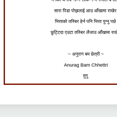
सारा पिडा पोख्नलाई आउ आँखामा राखे
भित्ताको तस्बिर हेर्न पनि भित्ता पुग्नु पर्
छुट्टिदा एउटा तस्बिर लैजाउ आँखामा रा
~ अनुराग बम छेत्री ~
Anurag Bam Chhettri
मुगु