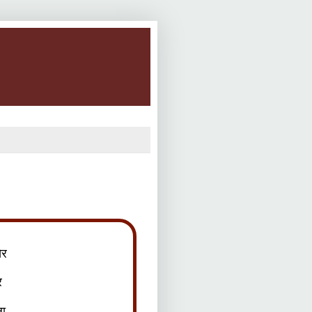
ेर
ेर
ला