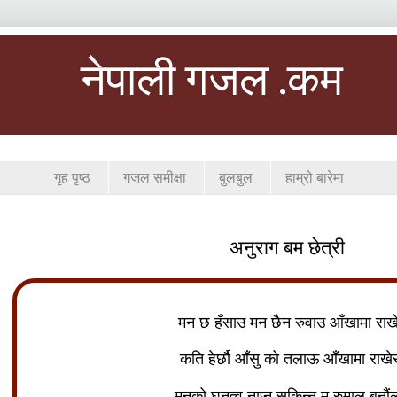
नेपाली गजल .कम
गृह पृष्ठ
गजल समीक्षा
बुलबुल
हाम्रो बारेमा
अनुराग बम छेत्री
मन छ हँसाउ मन छैन रुवाउ आँखामा राख
कति हेर्छौ आँसु को तलाऊ आँखामा राख
मनको घनत्व नाप्न सकिन्न म रुमाल बनौं