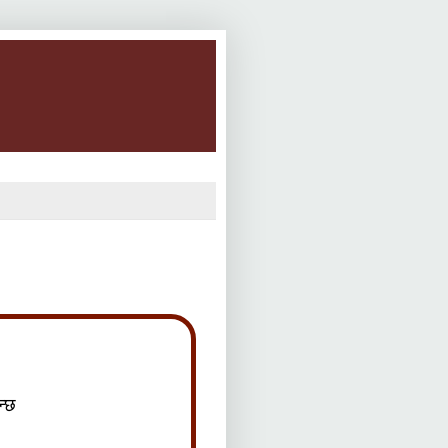
छ
न्छ